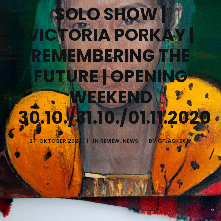
SOLO SHOW |
VICTORIA PORKAY |
REMEMBERING THE
FUTURE | OPENING
WEEKEND
30.10./31.10./01.11.2020
27. OKTOBER 2020
|
IN
REVIEW
,
NEWS
|
BY
GFLASH2017